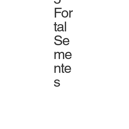
For
tal
Se
me
nte
s