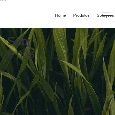
"
"
"
"
Home
Produtos
Soluções
Sobr
e nós