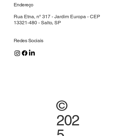
Endereço
Rua Etna, nº 317 - Jardim Europa - CEP
13321-480 - Salto, SP
Redes Sociais
©
202
5