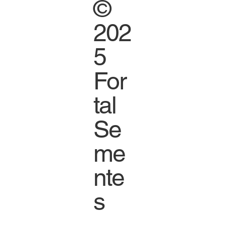
©
202
5
For
tal
Se
me
nte
s